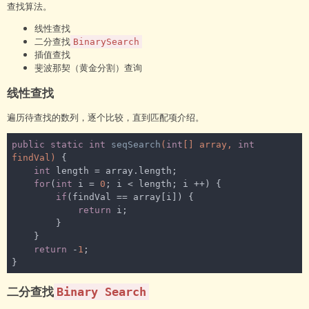
查找算法。
线性查找
二分查找
BinarySearch
插值查找
斐波那契（黄金分割）查询
线性查找
遍历待查找的数列，逐个比较，直到匹配项介绍。
public
static
int
seqSearch
(
int
[] array, 
int
findVal)
{

int
 length = array.length;

for
(
int
 i = 
0
; i < length; i ++) {

if
(findVal == array[i]) {

return
 i;

        }

    }

return
 -
1
;

}
二分查找
Binary Search