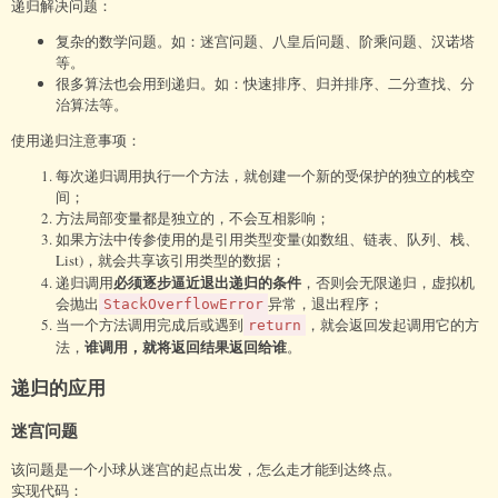
递归解决问题：
// 冒泡排序（优化过）
public
static
void
bubbleSort2
(
int
 [] array)
{

复杂的数学问题。如：迷宫问题、八皇后问题、阶乘问题、汉诺塔
int
 length = array.length;

等。
boolean
 flag = 
false
;    
//标志是否经过交换
很多算法也会用到递归。如：快速排序、归并排序、二分查找、分
for
(
int
 i = 
0
;  i < length; i++) {

治算法等。
for
(
int
 j = 
0
; j < (length - i - 
1
); 
使用递归注意事项：
j++) {

if
(array[j] > array[j + 
1
]) {

每次递归调用执行一个方法，就创建一个新的受保护的独立的栈空
                    flag = 
true
;

间；
int
 tmp = array[j];

方法局部变量都是独立的，不会互相影响；
                    array[j] = array[j + 
1
];

如果方法中传参使用的是引用类型变量(如数组、链表、队列、栈、
                    array[j + 
1
] = tmp;

List)，就会共享该引用类型的数据；
                }

必须逐步逼近退出递归的条件
递归调用
，否则会无限递归，虚拟机
            }

会抛出
异常，退出程序；
StackOverflowError
// 在一趟排序中未发生交换
当一个方法调用完成后或遇到
，就会返回发起调用它的方
return
if
(!flag) {

谁调用，就将返回结果返回给谁
法，
。
break
 ;

            }

递归的应用
// 重置标志
            flag = 
false
;

迷宫问题
        }

    }

该问题是一个小球从迷宫的起点出发，怎么走才能到达终点。
}
实现代码：