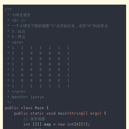
/**

 * 小球走迷宫

 * <br />

 * 一个小球充下面的地图"S"点开始出发，走到"E"到达终点

 * S：起点

 * E：终点

 * <pre>

 * 1   1   1   1   1   1   1

 * 1   S   0   0   0   0   1

 * 1   0   0   0   0   0   1

 * 1   1   1   0   0   0   1

 * 1   0   0   0   0   0   1

 * 1   0   0   0   0   0   1

 * 1   0   0   0   0   E   1

 * 1   1   1   1   1   1   1

 * </pre>

 * 
@author
 jyoryo

 */
public
class
Maze
{

public
static
void
main
(String[] args)
{

// 迷宫地图
int
 [][] map = 
new
int
[
8
][
7
];
