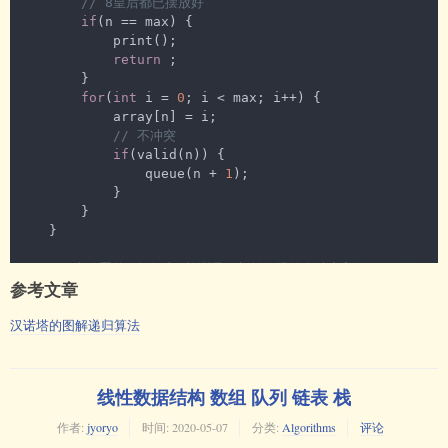
// 8皇后都已摆放好
for
(
int
 i = 
0
; i < array.length; i++) {

if
(n == max) {

for
(
int
 j = 
0
; j < array[i].length; 
            print();

j++) {

return
 ;

                System.out.printf(
"%d\t"
, array[i]
        }

[j]);

for
(
int
 i = 
0
; i < max; i++) {

            }

            array[n] = i;

            System.out.println();

// 不冲突
        }

if
(valid(n)) {

    }

                queue(n + 
1
);

}
            }

        }

    }

// 当放置第n个皇后，检测是否与前已排的有冲突(同一行、同一
参考文章
列、同一斜线)
private
boolean
valid
(
int
 n)
{

汉诺塔的图解递归算法
for
(
int
 i = 
0
; i < n; i++) {

// array[i] == array[n] 表示在同一列
// Math.abs(n - 1) == Math.abs(array[n] 
- array[i]) 表示在同一斜线上
线性数据结构 数组 队列 链表 栈
if
(array[i] == array[n] || (Math.abs(n 
- i) == Math.abs(array[n] - array[i]))) {

作者:
jyoryo
时间:
2020-05-07
分类:
Algorithms
评论
return
false
;
