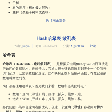
子树
树的高度（树的最大层数）
森林（多颗子树构成森林）
- 阅读剩余部分 -
Hash哈希表 散列表
作者:
jyoryo
时间:
2020-05-19
分类:
Algorithms
评论
哈希表
哈希表（Hash table，也叫散列表）
，是根据关键码值(Key value)而直接进
行访问的数据结构。也就是说，它通过把关键码值映射到表中一个位置来
访问记录，以加快查找的速度。这个映射函数叫做散列函数，存放记录的
数组叫做散列表。
为什么要使用哈希表？首先我们来看下数组和链表的特点：
数组：查询（寻址）易，操作（插入、删除）难。
链表：查询（寻址）难，操作（插入、删除）易。
查询（寻址）
操作
那我们能不能综合这两者的优点，创建一个
容易同时
（插入、删除）