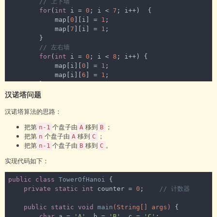
// 上下墙
for
(
int
 i = 
0
; i < 
7
; i++)  {

            map[
0
][i] = 
1
;

            map[
7
][i] = 
1
;

        }

// 左右墙
for
(
int
 i = 
0
; i < 
8
; i++) {

            map[i][
0
] = 
1
;

            map[i][
6
] = 
1
;

        }

汉诺塔问题
// 障碍物
        map[
3
][
1
] = 
1
;

汉诺塔算法的思路：
        map[
3
][
2
] = 
1
;

把第
个盘子由
移到
；
n-1
A
B
        print(map);

把第
个盘子由
移到
；
n
A
C
把第
个盘子由
移到
。
n-1
B
C
        run(map, 
1
, 
1
);

实现代码如下：
        System.out.println(
"~~~完成迷宫~~~"
);

        print(map);

public
class
TowerOfHanoi
{

    }

private
static
int
 counter = 
0
;    
// 计数器
/**

public
static
void
main
(String[] args)
{

     * 走法

char
 a = 
'A'
, b = 
'B'
, c = 
'C'
;
