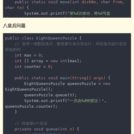
public
static
void
move
(
int
 diskNo, 
char
 from, 
// 右走
char
 to)
{

else
if
(run(map, i, j + 
1
)) {

        System.out.printf(
"第%d次移动，将%d号盘
return
true
;

从%s→%s。\n"
, ++counter, diskNo, from, to);

            }

八皇后问题
    }

// 上走
}
else
if
(run(map, i - 
1
, j)) {

public
class
EightQueensPuzzle
{

return
true
;

// 使用一维数组表示，数组索引表示所在行；对应值为该行皇后
            }

排放的列
// 左走
int
 max = 
8
;

else
if
(run(map, i, j - 
1
)){

int
 [] array = 
new
int
[max];

return
true
;

int
 counter = 
0
;

            }

// 走不通,回溯更改
public
static
void
main
(String[] args)
{

else
 {

        EightQueensPuzzle queensPuzzle = 
new
                map[i][j] = 
3
;

EightQueensPuzzle();

return
false
;

        queensPuzzle.queue(
0
);

            }

        System.out.printf(
"一共由%d种摆法！"
, 
        }

queensPuzzle.counter);

return
false
;

    }

    }

// 排放第n个皇后
// 打印地图
private
void
queue
(
int
 n)
{

private
static
void
print
(
int
 [][] array)
{
