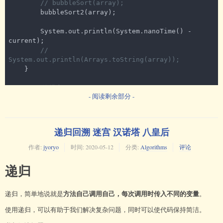
// bubbleSort(array);
        bubbleSort2(array);

        System.out.println(System.nanoTime() - 
current);

// 
System.out.println(Arrays.toString(array));
    }

// 冒泡排序
- 阅读剩余部分 -
public
static
void
bubbleSort
(
int
[] array)
{

int
 length = array.length;

for
(
int
 i = 
0
; i < length; i ++) {

for
(
int
 j = 
0
; j < (length - i - 
1
); j 
递归回溯 迷宫 汉诺塔 八皇后
++) {

if
(array[j] > array[j + 
1
]) {

作者:
jyoryo
时间:
2020-05-12
分类:
Algorithms
评论
int
 tmp = array[j];

                    array[j] = array[j + 
1
];

递归
                    array[j + 
1
] = tmp;

                }

            }

方法自己调用自己，每次调用时传入不同的变量
递归，简单地说就是
。
        }

使用递归，可以有助于我们解决复杂问题，同时可以使代码保持简洁。
    }
