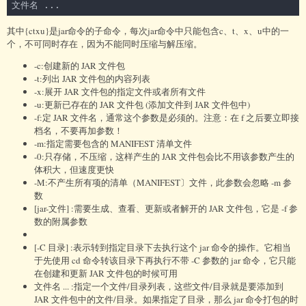
其中{ctxu}是jar命令的子命令，每次jar命令中只能包含c、t、x、u中的一
个，不可同时存在，因为不能同时压缩与解压缩。
-c:创建新的 JAR 文件包
-t:列出 JAR 文件包的内容列表
-x:展开 JAR 文件包的指定文件或者所有文件
-u:更新已存在的 JAR 文件包 (添加文件到 JAR 文件包中)
-f:定 JAR 文件名，通常这个参数是必须的。注意：在 f 之后要立即接
档名，不要再加参数！
-m:指定需要包含的 MANIFEST 清单文件
-0:只存储，不压缩，这样产生的 JAR 文件包会比不用该参数产生的
体积大，但速度更快
-M:不产生所有项的清单（MANIFEST〕文件，此参数会忽略 -m 参
数
[jar-文件] :需要生成、查看、更新或者解开的 JAR 文件包，它是 -f 参
数的附属参数
[-C 目录] :表示转到指定目录下去执行这个 jar 命令的操作。它相当
于先使用 cd 命令转该目录下再执行不带 -C 参数的 jar 命令，它只能
在创建和更新 JAR 文件包的时候可用
文件名 ... :指定一个文件/目录列表，这些文件/目录就是要添加到
JAR 文件包中的文件/目录。如果指定了目录，那么 jar 命令打包的时