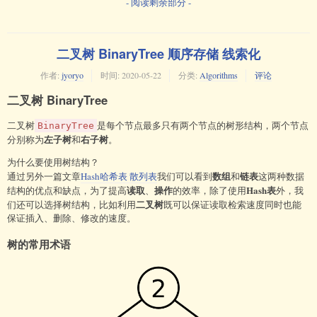
- 阅读剩余部分 -
#
 安装Docker
apt-get update

apt-get install -y docker-ce docker-ce-cli 
二叉树 BinaryTree 顺序存储 线索化
作者:
jyoryo
时间:
2020-05-22
分类:
Algorithms
评论
#
 配置镜像加速 可以在阿里云中的容器镜像服务下的镜像加速器替
二叉树 BinaryTree
换"
https://xxxxx.mirror.aliyuncs.com
"
mkdir -p /etc/docker

二叉树
是每个节点最多只有两个节点的树形结构，两个节点
tee /etc/docker/daemon.json <<-'EOF'

BinaryTree
左子树
右子树
{

分别称为
和
。
  "registry-mirrors": 
为什么要使用树结构？
["https://xxxxx.mirror.aliyuncs.com"]

数组
链表
通过另外一篇文章
Hash哈希表 散列表
我们可以看到
和
这两种数据
}

读取
操作
Hash表
结构的优点和缺点，为了提高
、
的效率，除了使用
外，我
二叉树
们还可以选择树结构，比如利用
既可以保证读取检索速度同时也能
保证插入、删除、修改的速度。
#
 重启docker
systemctl daemon-reload

树的常用术语
systemctl restart docker