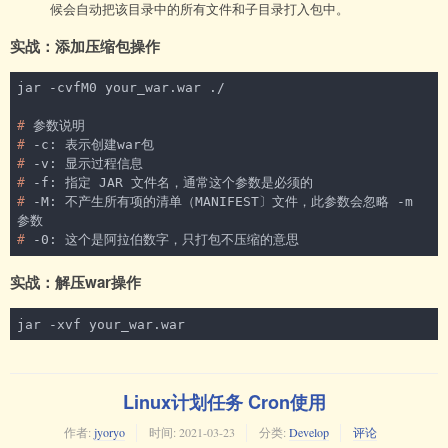
候会自动把该目录中的所有文件和子目录打入包中。
实战：添加压缩包操作
#
 参数说明
#
 -c: 表示创建war包
#
 -v: 显示过程信息
#
 -f: 指定 JAR 文件名，通常这个参数是必须的
#
 -M: 不产生所有项的清单（MANIFEST〕文件，此参数会忽略 -m 
参数
#
 -0: 这个是阿拉伯数字，只打包不压缩的意思
实战：解压war操作
jar -xvf your_war.war
Linux计划任务 Cron使用
作者:
jyoryo
时间:
2021-03-23
分类:
Develop
评论