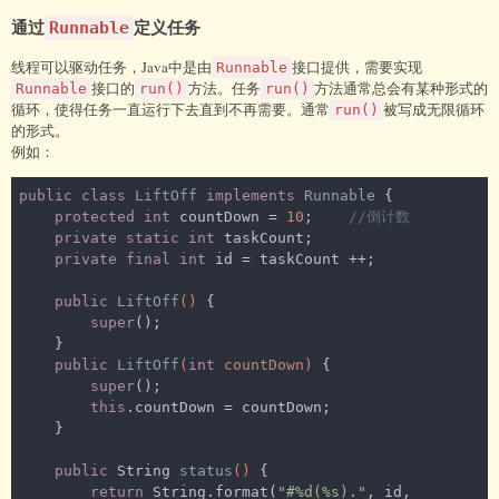
通过
定义任务
Runnable
线程可以驱动任务，Java中是由
接口提供，需要实现
Runnable
接口的
方法。任务
方法通常总会有某种形式的
Runnable
run()
run()
循环，使得任务一直运行下去直到不再需要。通常
被写成无限循环
run()
的形式。
例如：
public
class
LiftOff
implements
Runnable
{

protected
int
 countDown = 
10
;    
//倒计数
private
static
int
 taskCount;

private
final
int
 id = taskCount ++;

public
LiftOff
()
{

super
();

    }

public
LiftOff
(
int
 countDown)
{

super
();

this
.countDown = countDown;

    }

public
 String 
status
()
{

return
 String.format(
"#%d(%s)."
, id, 