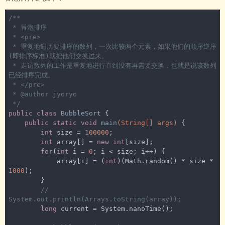
/**

 * 冒泡排序

 * <pre>

 * 重复地遍历要排序的数列，一次比较两个元素，如果他们的顺序逆序
(即排序标准)就把他们交换过来。

 * 走访数列的工作是重复地进行直到没有再需要交换，也就是说该数列
已经排序完成。

 * </pre>

 * 
@author
 jyoryo

 */
public
class
BubbleSort
{

public
static
void
main
(String[] args)
{

int
 size = 
100000
;

int
 array[] = 
new
int
[size];

for
(
int
 i = 
0
; i < size; i++) {

            array[i] = (
int
)(Math.random() * size * 
1000
);

        }

// 
System.out.println(Arrays.toString(array));
long
 current = System.nanoTime();
