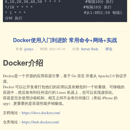
0,10,20,30,40,50 * * * *　         #每隔10分 执行

*/10 * * * * 　　　　　　           #每隔10分 执行

* 1 * * *　　　　　　　　            #从1:0到1:59 每隔1
分钟 执行

0 1 * * *　　　　　　　　            #1:00 执行

0 */1 * * *　　　　　　　           #毎时0分 每隔1小时 执
行

Docker使用入门到进阶 常用命令+网络+实战
0 * * * *　　　　　　　　            #毎时0分 每隔1小时 
执行

作者:
jyoryo
时间:
2021-03-10
分类:
Server
,
Tools
评论
2 8-20/3 * * *　　　　　　          
#8:02,11:02,14:02,17:02,20:02 执行

Docker介绍
30 5 1,15 * *　　　　　　            #1日 和 15日的 
5:30 执行
Docker是一个开源的应用容器引擎，基于 Go 语言 并遵从 Apache2.0 协议开
源。
Docker 可以让开发者打包他们的应用以及依赖包到一个轻量级、可移植的
容器中，然后发布到任何流行的 Linux 机器上，也可以实现虚拟化。
容器是完全使用沙箱机制，相互之间不会有任何接口（类似 iPhone 的
app）,更重要的是容器性能开销极低。
文档地址：
https://docs.docker.com/
仓库地址：
https://hub.docker.com/