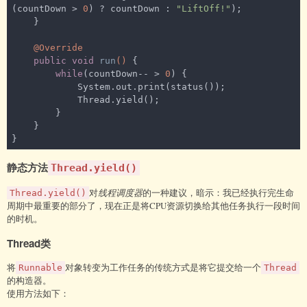
(countDown > 
0
) ? countDown : 
"LiftOff!"
);

    }

@Override
public
void
run
()
{

while
(countDown-- > 
0
) {

            System.out.print(status());

            Thread.yield();

        }

    }

}
静态方法
Thread.yield()
对
线程调度器
的一种建议，暗示：我已经执行完生命
Thread.yield()
周期中最重要的部分了，现在正是将CPU资源切换给其他任务执行一段时间
的时机。
Thread类
将
对象转变为工作任务的传统方式是将它提交给一个
Runnable
Thread
的构造器。
使用方法如下：