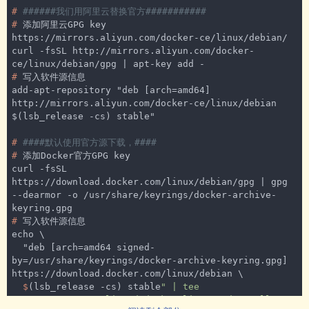
#
######我们用阿里云替换官方###########
#
 添加阿里云GPG key  
https://mirrors.aliyun.com/docker-ce/linux/debian/
curl -fsSL http://mirrors.aliyun.com/docker-
#
 写入软件源信息
add-apt-repository "deb [arch=amd64] 
http://mirrors.aliyun.com/docker-ce/linux/debian 
#
####默认使用官方源下载，####
#
 添加Docker官方GPG key
curl -fsSL 
https://download.docker.com/linux/debian/gpg | gpg 
--dearmor -o /usr/share/keyrings/docker-archive-
#
 写入软件源信息
echo \

  "deb [arch=amd64 signed-
by=/usr/share/keyrings/docker-archive-keyring.gpg] 
  $
(lsb_release -cs) stable
" | tee 
/etc/apt/sources.list.d/docker.list > /dev/null