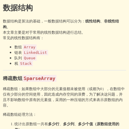
            }

数据结构
        }

return
true
;

    }

线性结构
非线性结
数据结构是算法的基础，一般数据结构可以分为：
、
构
。
// 打印
本文章主要是对于常用的线性数据结构进行总结。
private
void
print
()
{

常见的线性数据结构有：
        counter ++;

数组
for
(
int
 i = 
0
; i < array.length; i++) {

Array
链表
            System.out.printf(
"%d\t"
, array[i]);

LinkedList
队列
        }

Queue
栈
        System.out.println();

Stack
    }

}
稀疏数组
SparseArray
稀疏数组：如果数组中大部分的元素值都未被使用（或都为0），在数组中
仅有少部分的空间使用，因此造成内存空间的浪费，为了解决这问题，并
且不影响数组中原有的元素值，采用的一种压缩的方式来表示原数组的内
容。
稀疏数组处理方法：
多少行
多少列
多少个值（原数组使用的
统计出原数组一共有
、
、