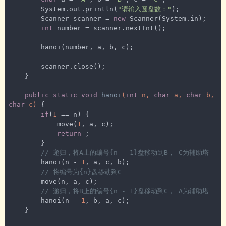
     * 地图上每个点值说明：0:表示该点没有走过； 1:表示墙； 
        System.out.println(
"请输入圆盘数："
);

2:表示通路可以走； 3:表示该点走过，但是走不通

        Scanner scanner = 
new
 Scanner(System.in);

     * 
@param
 map   地图

int
 number = scanner.nextInt();

     * 
@param
 i   出发点行索引

     * 
@param
 j   出发点列索引

        hanoi(number, a, b, c);

     * 
@return
     */
        scanner.close();

public
static
boolean
run
(
int
[][] map, 
int
 i, 
    }

int
 j)
{

// 到终点
public
static
void
hanoi
(
int
 n, 
char
 a, 
char
 b, 
if
(map[
6
][
5
] == 
2
) {

char
 c)
{

            print(map);

if
(
1
 == n) {

return
true
;

            move(
1
, a, c);

        }

return
 ;

// 该点没有走过，开始走
        }

if
(map[i][j] == 
0
) {

// 递归，将A上的编号{n - 1}盘移动到B， C为辅助塔
/*

        hanoi(n - 
1
, a, c, b);

             * 走的策略：下→右→上→左

// 将编号为{n}盘移动到C
             */
        move(n, a, c);

            map[i][j] = 
2
;

// 递归，将B上的编号{n - 1}盘移动到C， A为辅助塔
// 下走
        hanoi(n - 
1
, b, a, c);

if
(run(map, i + 
1
, j)) {

    }

return
true
;

            }
