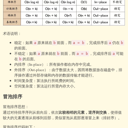
术语说明：
稳定：如果
原来就在
前面，而
，完成排序后
仍在
a
b
a = b
a
b
的前面。
不稳定：如果
原来就在
前面，而
，完成排序后
可能
a
b
a = b
a
在
的后面。
b
内排序（In-place）：所有操作都在内存中完成。
外排序（Out-place）：由于数据太大，因而将数据放在磁盘中，排
序操作通过外部存储和内存的数据传输才能进行。
时间复杂度：算法执行所耗费的时间。
空间复杂度：算法运行所需内存大小。
冒泡排序
冒泡排序思想：
比较相邻的元素，逆序则交换
通过对待排序序列从前向后，依次
，使得值
较大的元素逐渐从前移到后部，类似冒泡从底部逐渐冒上来（排好序）。
冒泡排序代码如下：