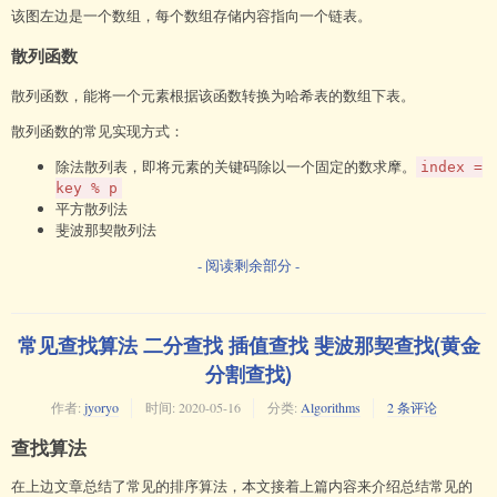
该图左边是一个数组，每个数组存储内容指向一个链表。
散列函数
散列函数，能将一个元素根据该函数转换为哈希表的数组下表。
散列函数的常见实现方式：
除法散列表，即将元素的关键码除以一个固定的数求摩。
index =
key % p
平方散列法
斐波那契散列法
- 阅读剩余部分 -
常见查找算法 二分查找 插值查找 斐波那契查找(黄金
分割查找)
作者:
jyoryo
时间:
2020-05-16
分类:
Algorithms
2 条评论
查找算法
在上边文章总结了常见的排序算法，本文接着上篇内容来介绍总结常见的