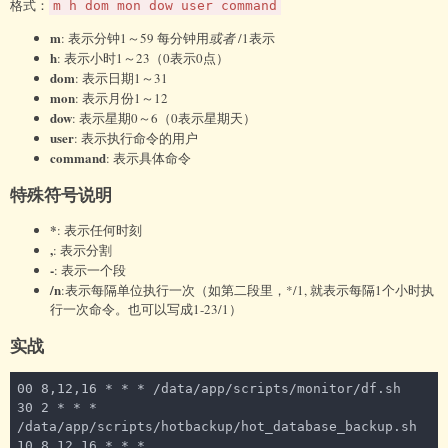
格式：
m h dom mon dow user command
m
: 表示分钟1～59 每分钟用
或者
/1表示
h
: 表示小时1～23（0表示0点）
dom
: 表示日期1～31
mon
: 表示月份1～12
dow
: 表示星期0～6（0表示星期天）
user
: 表示执行命令的用户
command
: 表示具体命令
特殊符号说明
*
: 表示任何时刻
,
: 表示分割
-
: 表示一个段
/n
:表示每隔单位执行一次（如第二段里，*/1, 就表示每隔1个小时执
行一次命令。也可以写成1-23/1）
实战
00 8,12,16 * * * /data/app/scripts/monitor/df.sh

30 2 * * * 
/data/app/scripts/hotbackup/hot_database_backup.sh

10 8,12,16 * * * 