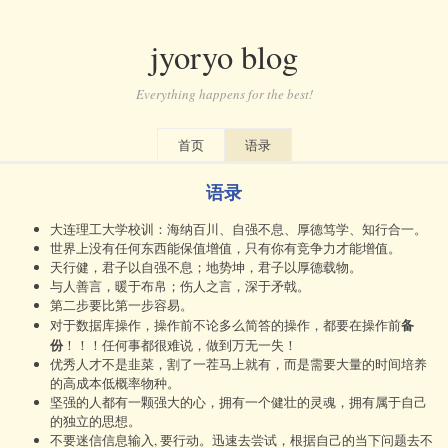
jyoryo blog
Everything happens for the best!
首页
语录
语录
大连理工大学校训：海纳百川、自强不息、厚德笃学、知行合一。
世界上没有任何东西能保值增值，只有你有竞争力才能增值。
天行健，君子以自强不息；地势坤，君子以厚德载物。
与人善言，暖于布帛；伤人之言，深于矛戟。
第二步要比第一步容易。
备
对于数据库操作，操作前不论多么简答的操作，都要在操作前
份
！！！任何事都很难说，做到万无一失！
优秀人才不是韭菜，割了一茬马上就有，而是需要大量的时间培养
的高成本低概率物种。
坚强的人都有一颗强大的心，拥有一个健壮的灵魂，拥有属于自己
的独立的思想。
不要迷信信息输入, 要行动。迅速去尝试，根据自己的当下问题去不